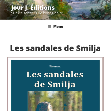
Aller
Jour J. Éditions
au
Sur les sentiers de l'imaginaire
contenu
principal
Menu
Les sandales de Smilja