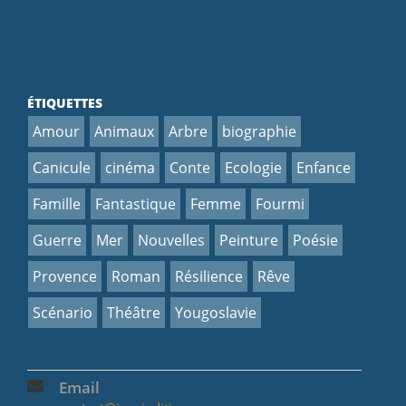
trait »
ÉTIQUETTES
Amour
Animaux
Arbre
biographie
Canicule
cinéma
Conte
Ecologie
Enfance
Famille
Fantastique
Femme
Fourmi
Guerre
Mer
Nouvelles
Peinture
Poésie
Provence
Roman
Résilience
Rêve
Scénario
Théâtre
Yougoslavie
Email